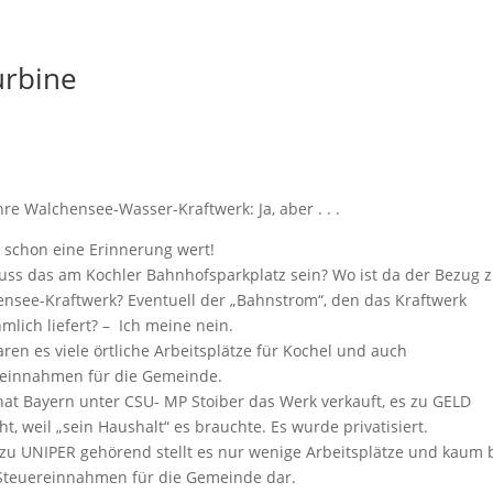
urbine
hre Walchensee-Wasser-Kraftwerk: Ja, aber . . .
t schon eine Erinnerung wert!
ss das am Kochler Bahnhofsparkplatz sein? Wo ist da der Bezug 
nsee-Kraftwerk? Eventuell der „Bahnstrom“, den das Kraftwerk
mlich liefert? – Ich meine nein.
aren es viele örtliche Arbeitsplätze für Kochel und auch
einnahmen für die Gemeinde.
at Bayern unter CSU- MP Stoiber das Werk verkauft, es zu GELD
t, weil „sein Haushalt“ es brauchte. Es wurde privatisiert.
zu UNIPER gehörend stellt es nur wenige Arbeitsplätze und kaum 
Steuereinnahmen für die Gemeinde dar.