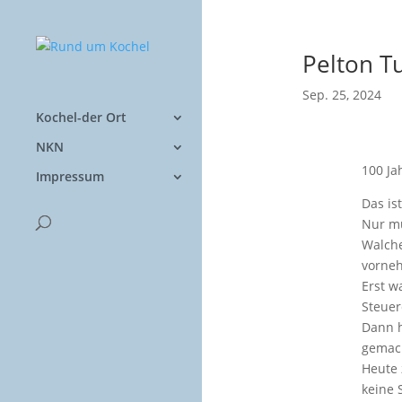
Pelton T
Sep. 25, 2024
Kochel-der Ort
NKN
100 Ja
Impressum
Das is
Nur mu
Walche
vorneh
Erst w
Steuer
Dann h
gemach
Heute 
keine 